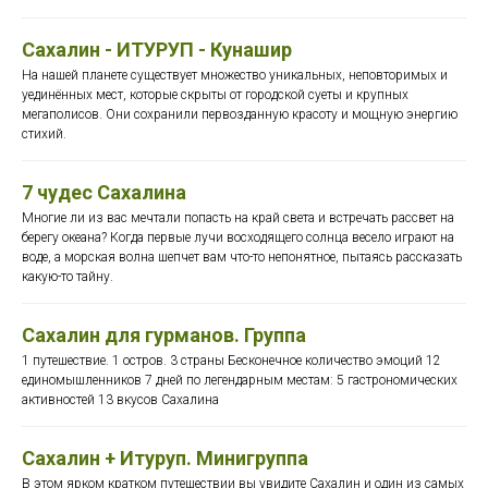
Сахалин - ИТУРУП - Кунашир
На нашей планете существует множество уникальных, неповторимых и
уединённых мест, которые скрыты от городской суеты и крупных
мегаполисов. Они сохранили первозданную красоту и мощную энергию
стихий.
7 чудес Сахалина
Многие ли из вас мечтали попасть на край света и встречать рассвет на
берегу океана? Когда первые лучи восходящего солнца весело играют на
воде, а морская волна шепчет вам что-то непонятное, пытаясь рассказать
какую-то тайну.
Сахалин для гурманов. Группа
1 путешествие. 1 остров. 3 страны Бесконечное количество эмоций 12
единомышленников 7 дней по легендарным местам: 5 гастрономических
активностей 13 вкусов Сахалина
Сахалин + Итуруп. Минигруппа
В этом ярком кратком путешествии вы увидите Сахалин и один из самых