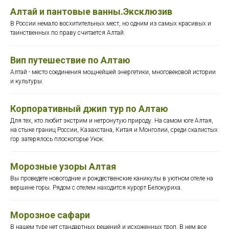
Алтай и пантовые ванны.Эксклюзив
В России немало восхитительных мест, но одним из самых красивых и
таинственных по праву считается Алтай.
Вип путешествие по Алтаю
Алтай - место соединения мощнейшей энергетики, многовековой истории
и культуры.
Корпоративный джип тур по Алтаю
Для тех, кто любит экстрим и нетронутую природу. На самом юге Алтая,
на стыке границ России, Казахстана, Китая и Монголии, среди скалистых
гор затерялось плоскогорье Укок.
Морозные узоры Алтая
Вы проведете новогодние и рождественские каникулы в уютном отеле на
вершине горы. Рядом с отелем находится курорт Белокуриха.
Морозное сафари
В нашем туре нет стандартных решений и исхоженных троп. В нем все