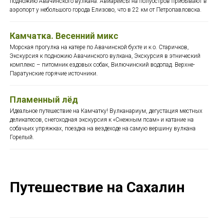
подножию Авачинского вулкана. Авиарейсы на полуостров прибывают в
аэропорт у небольшого города Елизово, что в 22 км от Петропавловска.
Камчатка. Весенний микс
Морская прогулка на катере по Авачинской бухте и к о. Старичков,
Экскурсия к подножию Авачинского вулкана, Экскурсия в этнический
комплекс – питомник ездовых собак, Вилючинский водопад. Верхне-
Паратунские горячие источники.
Пламенный лёд
Идеальное путешествие на Камчатку! Вулканариум, дегустация местных
деликатесов, снегоходная экскурсия к «Снежным псам» и катание на
собачьих упряжках, поездка на вездеходе на самую вершину вулкана
Горелый.
Путешествие на Сахалин