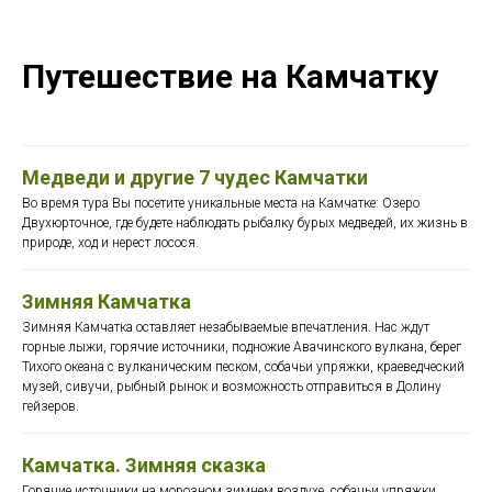
Путешествие на Камчатку
Медведи и другие 7 чудес Камчатки
Во время тура Вы посетите уникальные места на Камчатке: Озеро
Двухюрточное, где будете наблюдать рыбалку бурых медведей, их жизнь в
природе, ход и нерест лосося.
Зимняя Камчатка
Зимняя Камчатка оставляет незабываемые впечатления. Нас ждут
горные лыжи, горячие источники, подножие Авачинского вулкана, берег
Тихого океана c вулканическим песком, собачьи упряжки, краеведческий
музей, сивучи, рыбный рынок и возможность отправиться в Долину
гейзеров.
Камчатка. Зимняя сказка
Горячие источники на морозном зимнем воздухе, собачьи упряжки,