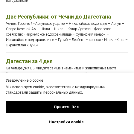
погружаться!
Две Республики: от Чечни до Дагестана
Чечня: Грозный - Аргунское ущелье – Нихалойские водопады – Аргун –
Озеро Кезеной-Ам – Шали – Шира – Котар Дагестан: Форелевое
хозяйство - Чиркейское водохранилище – Сулакский каньон –
Ирганайское водохранилище – Гуниб – Дербент – крепость Нарын-Кала –
Экраноплан «Лунь»
Дагестан за 4 дня
За четыре дня Вы увидите самые знаменитые и живописные места
Дагестана: от величественных гор и чарующего Каспия до горных
селений, аулов – призраков и старинных крепостей!
Уведомление о cookie
Мы используем cookie, в соответствии с международными
стандартами защиты персональных данных.
Душа - гор- Дагестан
Неповторимый Дагестан приветствует и готов с радушием раскрыть Вам
Принять Все
тайны древних легенд, познакомить с историей, традициями, местной
кухней и гостеприимством.
Настройки cookie
Новогодняя сказка Дагестана