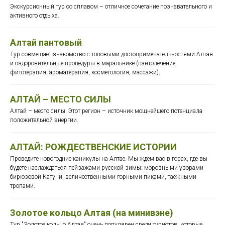
Экскурсионный тур со сплавом – отличное сочетание познавательного и
активного отдыха.
Алтай пантовый
Тур совмещает знакомство с топовыми достопримечательностями Алтая
и оздоровительные процедуры в маральнике (пантолечение,
фитотерапия, ароматерапия, косметология, массажи).
АЛТАЙ – МЕСТО СИЛЫ
Алтай – место силы. Этот регион – источник мощнейшего потенциала
положительной энергии.
АЛТАЙ: РОЖДЕСТВЕНСКИЕ ИСТОРИИ
Проведите новогодние каникулы на Алтае. Мы ждем вас в горах, где вы
будете наслаждаться пейзажами русской зимы: морозными узорами
бирюзовой Катуни, величественными горными пиками, таежными
тропами.
Золотое кольцо Алтая (на минивэне)
Тур "Золотое кольцо Алтая" очень популярен среди туристов, которые