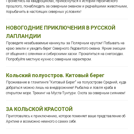
Пронестись на квадроциклах, прикоснуться к истории героического
прошлого, понаблюдать за северным океаном и редчайшими животными,
порыбачить в настоящих северных условиях!
НОВОГОДНИЕ ПРИКЛЮЧЕНИЯ В РУССКОЙ
ЛАПЛАНДИИ
Проведите незабываемые каникулы за Полярным кругом! Побывать на
краю земли и увидеть берег Северного Ледовитого океана. Яркие эмоции
от общения с оленями и сибирскими хаски. Прокатиться на снегоходах.
Попробуйте местную кухню с северным характером.
Кольский полуостров. Китовый берег
Проживание в глэмпинге "Китовый Берег" на полуострове Средний, куда
добраться можно лишь на внедорожнике! Рыбалка и ловля краба в
открытом море. Трекинг на Муста-Тунтури. Охота за северным сиянием!
ЗА КОЛЬСКОЙ КРАСОТОЙ
Приготовьтесь к приключению, которое поменяет ваше представление об
Арктике и возможно немного о самих себе.