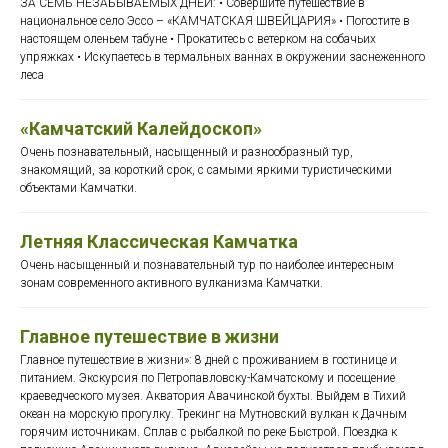
ЗА СЕМЬ НЕЗАБЫВАЕМЫХ ДНЕЙ: • Совершите путешествие в
национальное село Эссо – «КАМЧАТСКАЯ ШВЕЙЦАРИЯ» • Погостите в
настоящем оленьем табуне • Прокатитесь с ветерком на собачьих
упряжках • Искупаетесь в термальных ваннах в окружении заснеженного
леса
«Камчатский Калейдоскоп»
Очень познавательный, насыщенный и разнообразный тур,
знакомящий, за короткий срок, с самыми яркими туристическими
объектами Камчатки.
Летняя Классическая Камчатка
Очень насыщенный и познавательный тур по наиболее интересным
зонам современного активного вулканизма Камчатки.
Главное путешествие в жизни
Главное путешествие в жизни»: 8 дней с проживанием в гостинице и
питанием. Экскурсия по Петропавловску-Камчатскому и посещение
краеведческого музея. Акватория Авачинской бухты. Выйдем в Тихий
океан на морскую прогулку. Трекинг на Мутновский вулкан к Дачным
горячим источникам. Сплав с рыбалкой по реке Быстрой. Поездка к