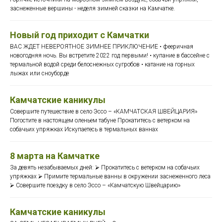
заснеженные вершины - неделя зимней сказки на Камчатке.
Новый год приходит с Камчатки
ВАС ЖДЕТ НЕВЕРОЯТНОЕ ЗИМНЕЕ ПРИКЛЮЧЕНИЕ • фееричная
новогодняя ночь. Вы встретите 2022 год первыми! • купание в бассейне с
термальной водой среди белоснежных сугробов • катание на горных
лыжах или сноуборде
Камчатские каникулы
Совершите путешествие в село Эссо – «КАМЧАТСКАЯ ШВЕЙЦАРИЯ»
Погостите в настоящем оленьем табуне Прокатитесь с ветерком на
собачьих упряжках Искупаетесь в термальных ваннах
8 марта на Камчатке
За девять незабываемых дней: ⮚ Прокатитесь с ветерком на собачьих
упряжках ⮚ Примите термальные ванны в окружении заснеженного леса
⮚ Совершите поездку в село Эссо – «Камчатскую Швейцарию»
Камчатские каникулы