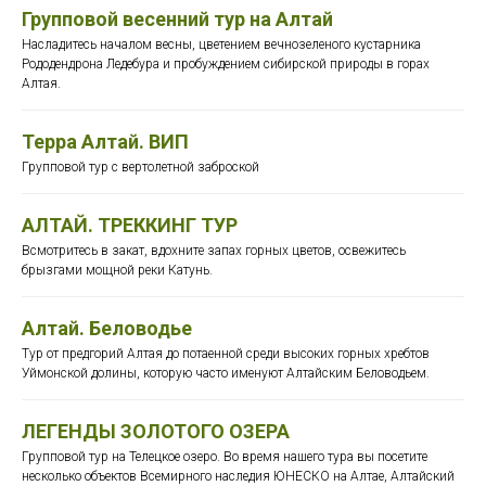
Групповой весенний тур на Алтай
Насладитесь началом весны, цветением вечнозеленого кустарника
Рододендрона Ледебура и пробуждением сибирской природы в горах
Алтая.
Терра Алтай. ВИП
Групповой тур с вертолетной заброской
АЛТАЙ. ТРЕККИНГ ТУР
Всмотритесь в закат, вдохните запах горных цветов, освежитесь
брызгами мощной реки Катунь.
Алтай. Беловодье
Тур от предгорий Алтая до потаенной среди высоких горных хребтов
Уймонской долины, которую часто именуют Алтайским Беловодьем.
ЛЕГЕНДЫ ЗОЛОТОГО ОЗЕРА
Групповой тур на Телецкое озеро. Во время нашего тура вы посетите
несколько объектов Всемирного наследия ЮНЕСКО на Алтае, Алтайский