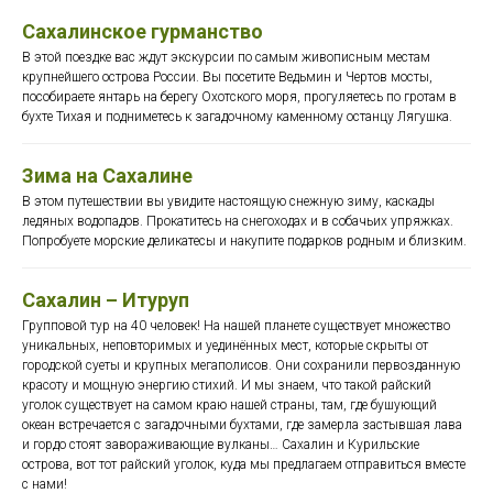
Сахалинское гурманство
В этой поездке вас ждут экскурсии по самым живописным местам
крупнейшего острова России. Вы посетите Ведьмин и Чертов мосты,
пособираете янтарь на берегу Охотского моря, прогуляетесь по гротам в
бухте Тихая и подниметесь к загадочному каменному останцу Лягушка.
Зима на Сахалине
В этом путешествии вы увидите настоящую снежную зиму, каскады
ледяных водопадов. Прокатитесь на снегоходах и в собачьих упряжках.
Попробуете морские деликатесы и накупите подарков родным и близким.
Сахалин – Итуруп
Групповой тур на 40 человек! На нашей планете существует множество
уникальных, неповторимых и уединённых мест, которые скрыты от
городской суеты и крупных мегаполисов. Они сохранили первозданную
красоту и мощную энергию стихий. И мы знаем, что такой райский
уголок существует на самом краю нашей страны, там, где бушующий
океан встречается с загадочными бухтами, где замерла застывшая лава
и гордо стоят завораживающие вулканы… Сахалин и Курильские
острова, вот тот райский уголок, куда мы предлагаем отправиться вместе
с нами!