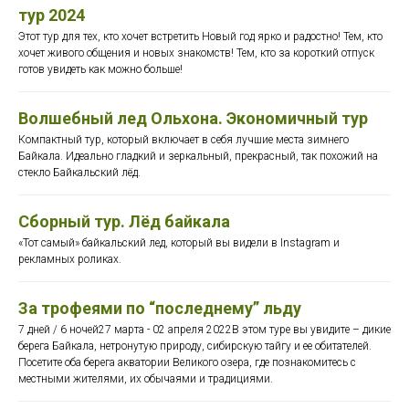
тур 2024
Этот тур для тех, кто хочет встретить Новый год ярко и радостно! Тем, кто
хочет живого общения и новых знакомств! Тем, кто за короткий отпуск
готов увидеть как можно больше!
Волшебный лед Ольхона. Экономичный тур
Компактный тур, который включает в себя лучшие места зимнего
Байкала. Идеально гладкий и зеркальный, прекрасный, так похожий на
стекло Байкальский лёд.
Сборный тур. Лёд байкала
«Тот самый» байкальский лед, который вы видели в Instagram и
рекламных роликах.
За трофеями по “последнему” льду
7 дней / 6 ночей27 марта - 02 апреля 2022В этом туре вы увидите – дикие
берега Байкала, нетронутую природу, сибирскую тайгу и ее обитателей.
Посетите оба берега акватории Великого озера, где познакомитесь с
местными жителями, их обычаями и традициями.