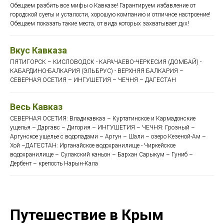
Обещаем разбить все мифы о Кавказе! Гарантируем избавление от
городской суеты и усталости, хорошую компанию и отличное настроение!
Обещаем показать такие места, от вида которых захватывает дух!
Вкус Кавказа
ПЯТИГОРСК – КИСЛОВОДСК - КАРАЧАЕВО-ЧЕРКЕСИЯ (ДОМБАЙ) -
КАБАРДИНО-БАЛКАРИЯ (ЭЛЬБРУС) - ВЕРХНЯЯ БАЛКАРИЯ –
СЕВЕРНАЯ ОСЕТИЯ – ИНГУШЕТИЯ – ЧЕЧНЯ – ДАГЕСТАН
Весь Кавказ
СЕВЕРНАЯ ОСЕТИЯ: Владикавказ – Куртатинское и Кармадонские
ущелья – Даргавс – Дигория – ИНГУШЕТИЯ – ЧЕЧНЯ: Грозный –
Аргунское ущелье с водопадами – Аргун – Шали – озеро Кезеной-Ам –
Хой –ДАГЕСТАН: Ирганайское водохранилище - Чиркейское
водохранилище – Сулакский каньон – Бархан Сарыкум – Гуниб –
Дербент – крепость Нарын-Кала
Путешествие в Крым