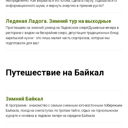
неопределенно. Как вырваться из потока, сделать паузу, отдышаться от
информационного шума, и вернуть энергию в прежнее русло?
Ледяная Ладога. Зимний тур на выходные
Приглашаем на зимний уикенд на Ладожском озере!Душевные вечера в
ресторане с видом на бескрайнее озеро, дегустация традиционных блюд
карельской кухни - это лишь малая часть сюрпризов, которые мы
подготовили для вас!
Путешествие на Байкал
Зимний Байкал
В программе - знакомство с самым снежным юго-восточным побережьем
Байкала, поход на снегоступах по тропам тайги, отдых на горнолыжном
курорте и ночёвка в ледовом лагере на середине Байкала.