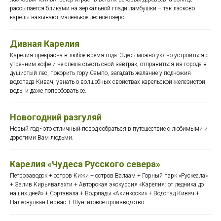
рассыпается бликами на зеркальной глади ламбушки – так ласково
карелы называют маленькое лесное озеро.
Дивная Карелия
Карелия прекрасна в любое время года. Здесь можно уютно устроиться с
утренним кофе и не спеша съесть свой завтрак, отправиться из города в
душистый лес, покорить гору Сампо, загадать желание у подножия
водопада Кивач, узнать о волшебных свойствах карельской железистой
воды и даже попробовать ее.
Новогодний разгуляй
Новый год - это отличный повод собраться в путешествие с любимыми и
дорогими Вам людьми.
Карелия «Чудеса Русского севера»
Петрозаводск + остров Кижи + остров Валаам + Горный парк «Рускеала»
+ Залив Кирьявалахти + Авторская экскурсия «Карелия: от ледника до
наших дней» + Сортавала + Водопады «Ахинкоски» + Водопад Кивач +
Палеовулкан Гирвас + Шунгитовое производство.