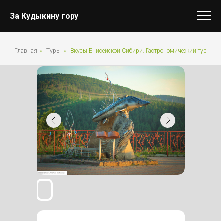
За Кудыкину гору
Главная
»
Туры
»
Вкусы Енисейской Сибири. Гастрономический тур